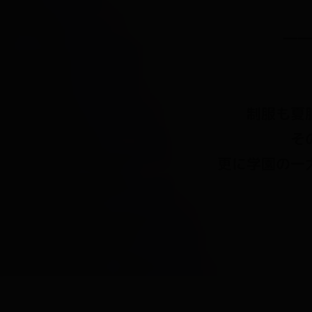
2020.03.26
ましゅまろそふと『あまママほり
ン延期のお報せ
「
ママ×ママコラボイベント
」延期のお報せ。
2020.03.24
キャララ配信情報、ママママコラ
「
イベント情報
」に、キャララ!!2020年3月27日配信情
「
ダウンロード
」に、『あまママほりっく』とのマママ
2020.03.13
ニコ生情報、イベントＣＧを公開
「
イベント情報
」に、ニコ生『HEART HOT STATIO
「
グラフィック
」に、イベントＣＧを公開しました！
2020.02.21
ママ×カノファンディスク