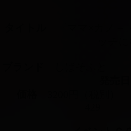
タイトル
『ママ×カノ＋ 
ッチに
ブランド
しばそふ
発売日
価格
3200円（税
42