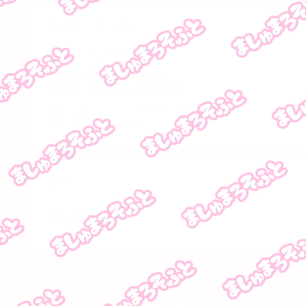
ブランド
ましゅまろそふと
ジャンル
ＡＤＶ
通常版本体価格
8,800円（税別）
対応機種
Windows 8.1 / 10 対応予定
原画
しおこんぶ
シナリオ
志方孝志
企画
マイルドセブンスター
サポートフォーム
CandySoft トップページ