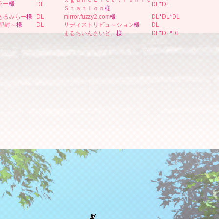
ＸｇａｍｅＥｌｅｃｔｒｏｎｉｃ
ラー
様
DL
DL
*
DL
Ｓｔａｔｉｏｎ
様
あるみらー
様
DL
mirror.fuzzy2.com
様
DL
*
DL
*
DL
 ～聖封～
様
DL
リディストリビュ～ション
様
DL
まるちいんさいど。
様
DL
*
DL
*
DL