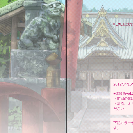
※EXE形
2012/04/16
■体験版vol
・前回の体
・清流、オ
ださい）
下記ミラー
す）