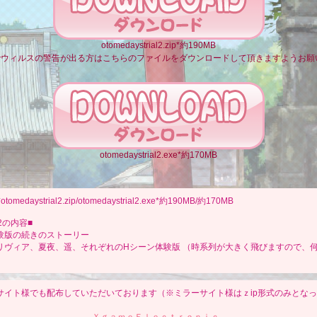
otomedaystrial2.zip*約190MB
式でウィルスの警告が出る方はこちらのファイルをダウンロードして頂きますようお願
otomedaystrial2.exe*約170MB
*otomedaystrial2.zip/otomedaystrial2.exe*約190MB/約170MB
.2の内容■
験版の続きのストーリー
リヴィア、夏夜、遥、それぞれのHシーン体験版 （時系列が大きく飛びますので、
サイト様でも配布していただいております（※ミラーサイト様はｚip形式のみとな