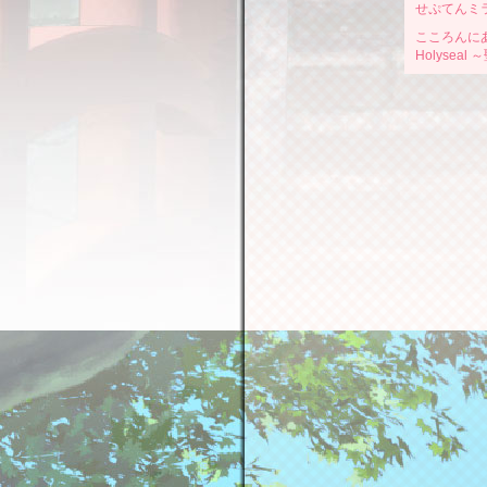
せぷてんミ
こころんに
Holyseal