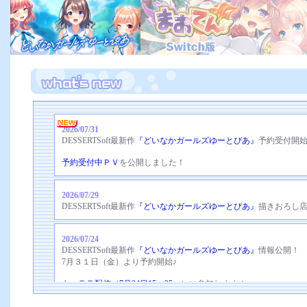
2026/07/31
DESSERTSoft最新作
『どいなかガールズゆーとぴあ』
予約受付開
予約受付中ＰＶ
を公開しました！
2026/07/29
DESSERTSoft最新作
『どいなかガールズゆーとぴあ』
描きおろし
2026/07/24
DESSERTSoft最新作
『どいなかガールズゆーとぴあ』
情報公開！
7月３１日（金）より予約開始♪
キャララ配信（7月24日15：25～）
に参加します！