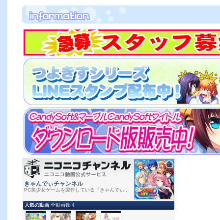
2026/07/17
DESSERTSoft最新作！７月２４日より情報公開！
2026/05/01
しばそふと最新作
『ママ×カノＥＸアナザーストーリー追加パッチ
DL版をご購入の方はぜひご利用ください♪
2026/04/16
CandySoftの名作！
『まおてん』
Switch版が好評発売中！
レーティング『Cero D』、販売価格は5,800円（税込）。DL専用
2026/04/10
CandySoftの名作！
『まおてん』
Switch版が2026年4月16日発売予定
レーティング『Cero D』、販売価格は5,800円（税込）を予定。D
2026/04/03
しばそふと 最新作
『ママ×カノＥＸ』Androidアプリ版
を販売開始
『HarmonEy』
FANZA様でもアニメHシーン追加パッチ
を販売開始
2026/3/27
『HarmonEy』
アニメHシーン追加パッチ
を販売開始しました！