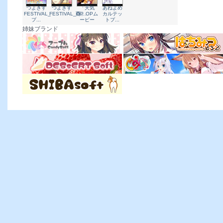
2026/1/30
しばそふと 最新作
『ママ×カノＥＸ』パッケージ版早期購入特典
姉妹ブランド
３月３１日までの公開です。お早めにＤＬしてください。
DESSERT Soft
『ワナクリ２』修正パッチ
を更新しました！ぜひご
2025/12/19
しばそふと 最新作
『ママ×カノＥＸ』
本日発売！
発売中ボイスを公開！
修正パッチページを公開！演出の強化など入っておりますので、
ております！
2025/12/18
しばそふと 最新作
『ママ×カノＥＸ』
発売1日前ボイスを公開！
2025/12/17
しばそふと 最新作
『ママ×カノＥＸ』
発売2日前ボイスを公開！
2025/12/16
しばそふと 最新作
『ママ×カノＥＸ』
発売3日前ボイスを公開！
2025/12/15